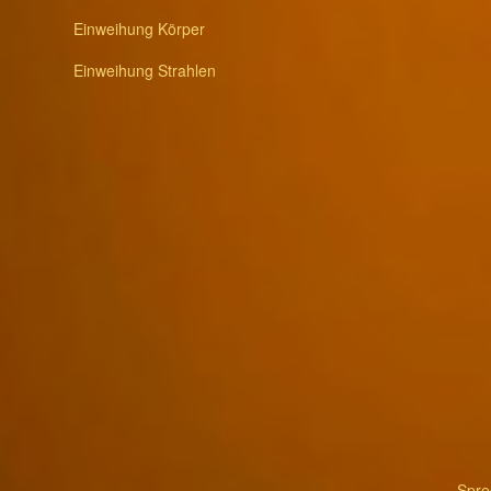
Einweihung Körper
Einweihung Strahlen
Spre