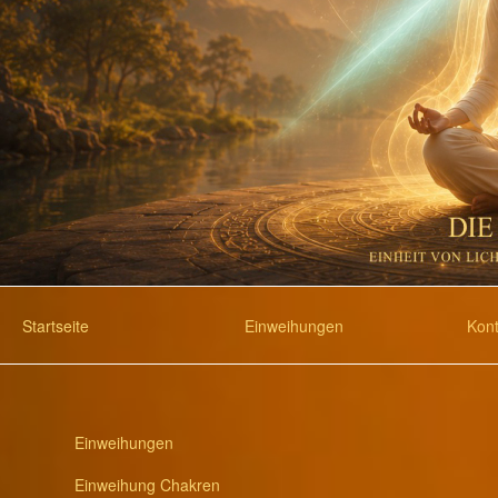
Startseite
Einweihungen
Kont
Einweihungen
Einweihung Chakren